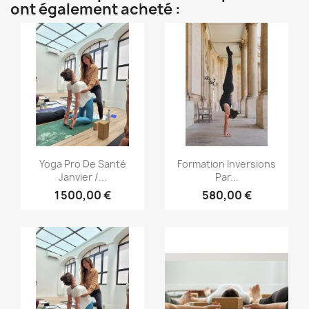
ont également acheté :
Aperçu rapide
Aperçu rapide


Yoga Pro De Santé
Formation Inversions
Janvier /...
Par...
1 500,00 €
580,00 €