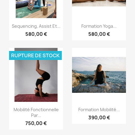
Aperçu rapide
Aperçu rapide


Sequencing, Assist Et...
Formation Yoga...
580,00 €
580,00 €
RUPTURE DE STOCK
Aperçu rapide
Aperçu rapide


Mobilité Fonctionnelle
Formation Mobilité...
Par...
390,00 €
750,00 €